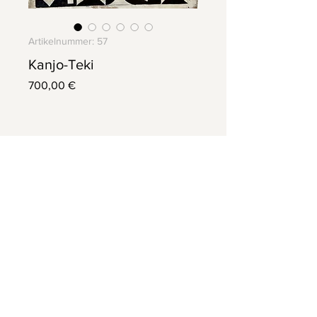
Artikelnummer: 57
Kanjo-Teki
Preis
700,00 €
Information
Spachtelmasse geschliffen,
Acryl auf Holz
,Epoxidharz
42x65cm
AGB
Cookies
Impressum
Datenschutz
Heike Heger. All rights reserved.