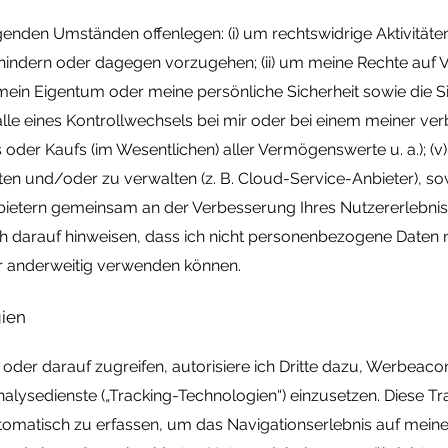
genden Umständen offenlegen: (i) um rechtswidrige Aktivitäte
hindern oder dagegen vorzugehen; (ii) um meine Rechte auf 
 mein Eigentum oder meine persönliche Sicherheit sowie die S
im Falle eines Kontrollwechsels bei mir oder bei einem meine
der Kaufs (im Wesentlichen) aller Vermögenswerte u. a.); (v)
lten und/oder zu verwalten (z. B. Cloud-Service-Anbieter), so
anbietern gemeinsam an der Verbesserung Ihres Nutzererlebni
h darauf hinweisen, dass ich nicht personenbezogene Daten
r anderweitig verwenden können.
gien
er darauf zugreifen, autorisiere ich Dritte dazu, Werbeacons
lysedienste („Tracking-Technologien“) einzusetzen. Diese T
utomatisch zu erfassen, um das Navigationserlebnis auf meine