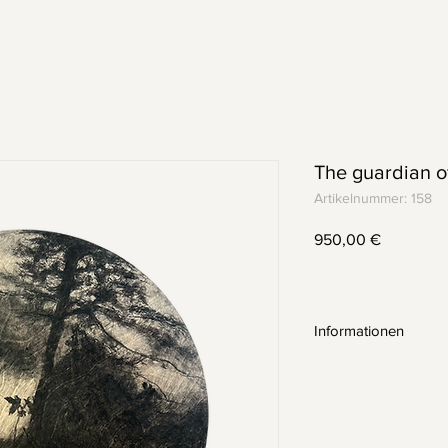
r
The guardian of
Artikelnummer: 158
Preis
950,00 €
Informationen
-Kohle auf Holz,gew
-75cm Durchmesser