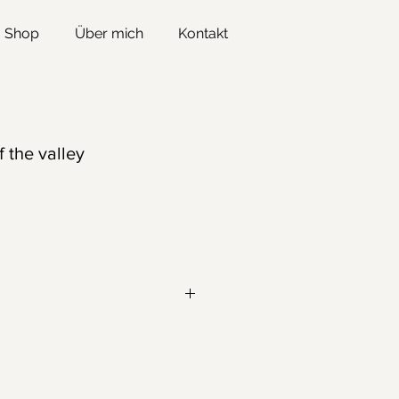
Shop
Über mich
Kontakt
 the valley
achst